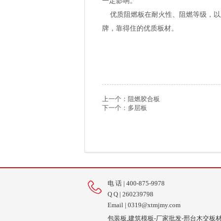
一定影响。
优质阻燃板在耐火性、阻燃等级，以
牌，靠得住的优质板材。
上一个：
阻燃胶合板
下一个：
多层板
电 话 | 400-875-9978
Q Q | 260239798
Email | 0319@xtmjmy.com
包装板,建筑模板-厂家批发-邢台木交板