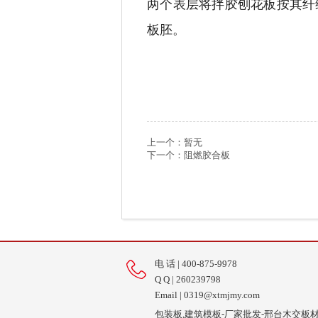
两个表层将拌胶刨花板按其纤
板胚。
上一个：
暂无
下一个：
阻燃胶合板
电 话 | 400-875-9978
Q Q | 260239798
Email | 0319@xtmjmy.com
包装板,建筑模板-厂家批发-邢台木交板