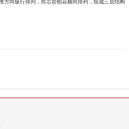
维方向纵行排列，而芯层刨花横向排列，组成三层结构
材